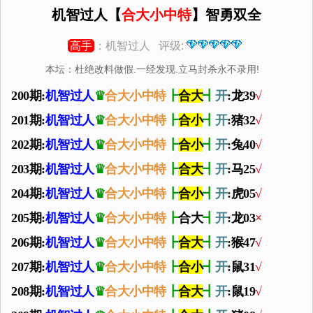
机智过人【
合大小中特
】智勇双全
高手
：机智过人 评级:
本坛：杜绝改料做假.一经发现.立马封杀永不录用!
200期:
机智过人
♛
合大小中特
┣
合大
┫
开
:龙39
√
201期:
机智过人
♛
合大小中特
┣
合小
┫
开
:猪32
√
202期:
机智过人
♛
合大小中特
┣
合小
┫
开
:兔40
√
203期:
机智过人
♛
合大小中特
┣
合大
┫
开
:马25
√
204期:
机智过人
♛
合大小中特
┣
合小
┫
开
:虎05
√
205期:
机智过人
♛
合大小中特
┣
合大
┫
开
:龙03
×
206期:
机智过人
♛
合大小中特
┣
合大
┫
开
:猴47
√
207期:
机智过人
♛
合大小中特
┣
合小
┫
开
:鼠31
√
208期:
机智过人
♛
合大小中特
┣
合大
┫
开
:鼠19
√