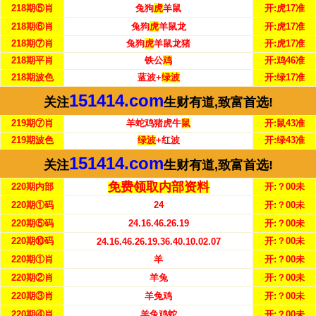
218期⑤肖
兔狗
虎
羊鼠
开:虎17准
218期⑥肖
兔狗
虎
羊鼠龙
开:虎17准
218期⑦肖
兔狗
虎
羊鼠龙猪
开:虎17准
218期平肖
铁公
鸡
开:鸡46准
218期波色
蓝波+
绿波
开:绿17准
151414.com
关注
生财有道,致富首选!
219期⑦肖
羊蛇鸡猪虎牛
鼠
开:鼠43准
219期波色
绿波
+红波
开:绿43准
151414.com
关注
生财有道,致富首选!
免费领取内部资料
220期内部
开:？00未
220期①码
24
开:？00未
220期⑤码
24.16.46.26.19
开:？00未
220期⑩码
开:？00未
24.16.46.26.19.36.40.10.02.07
220期①肖
羊
开:？00未
220期②肖
羊兔
开:？00未
220期③肖
羊兔鸡
开:？00未
220期④肖
羊兔鸡蛇
开:？00未