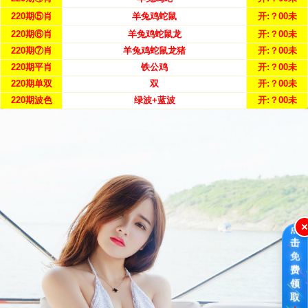
220期⑤肖
羊兔鸡蛇鼠
开:？00未
220期⑥肖
羊兔鸡蛇鼠龙
开:？00未
220期⑦肖
羊兔鸡蛇鼠龙猪
开:？00未
220期平肖
铁公鸡
开:？00未
220期单双
双
开:？00未
220期波色
绿波+蓝波
开:？00未
点
击
免
费
领
取