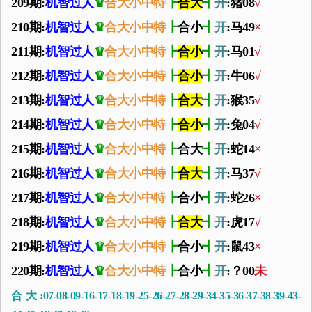
209期:
机智过人
♛
合大小中特
┣
合大
┫
开
:猪08
√
210期:
机智过人
♛
合大小中特
┣
合小
┫
开
:马49
×
211期:
机智过人
♛
合大小中特
┣
合小
┫
开
:马01
√
212期:
机智过人
♛
合大小中特
┣
合小
┫
开
:牛06
√
213期:
机智过人
♛
合大小中特
┣
合大
┫
开
:猴35
√
214期:
机智过人
♛
合大小中特
┣
合小
┫
开
:兔04
√
215期:
机智过人
♛
合大小中特
┣
合大
┫
开
:蛇14
×
216期:
机智过人
♛
合大小中特
┣
合大
┫
开
:马37
√
217期:
机智过人
♛
合大小中特
┣
合小
┫
开
:蛇26
×
218期:
机智过人
♛
合大小中特
┣
合大
┫
开
:虎17
√
219期:
机智过人
♛
合大小中特
┣
合小
┫
开
:鼠43
×
220期:
机智过人
♛
合大小中特
┣
合小
┫
开
:？00
未
合大:07-08-09-16-17-18-19-25-26-27-28-29-34-35-36-37-38-39-43-