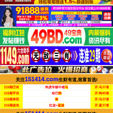
151414.com
关注
生财有道,致富首选!
216期⑦肖
狗虎羊猴牛猪
马
开:马37准
216期平肖
哈巴
狗
开:狗45准
216期单双
单
开:马37准
216期波色
红波+
蓝波
开:蓝37准