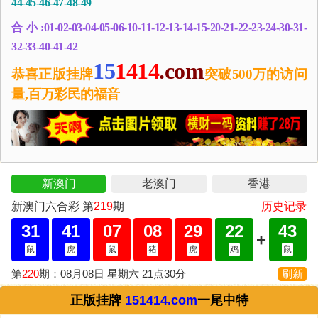
44-45-46-47-48-49
合小:01-02-03-04-05-06-10-11-12-13-14-15-20-21-22-23-24-30-31-
32-33-40-41-42
15
1414
.com
恭喜正版挂牌
突破500万的访问
量,百万彩民的福音
正版挂牌
151414.com
一尾中特