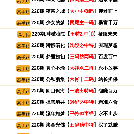
高手贴
220期:夜幕之城【
大小主③码
】迎难而上
高手贴
220期:少女的梦【
两尾主一码
】暴富千万
高手贴
220期:冲破枷锁【
平特2.中⑴
】征服未来
高手贴
220期:潜移暗化【
⑴段必中特
】实现梦想
高手贴
220期:梦丽如初【
三码防两码
】百发百中
高手贴
220期:真心不渝【
大神杀二肖
】永不放弃
高手贴
220期:公私猬集【
六肖十二码
】站长担保
高手贴
220期:回山倒海【
一波出特码
】包赚百万
高手贴
220期:担雪填井【
⒁码必中特
】精准六合
高手贴
220期:流年如梦【
平特㈣字经
】永不止步
高手贴
220期:澳金光佛【
五码稳中特
】买了就赚
高手贴