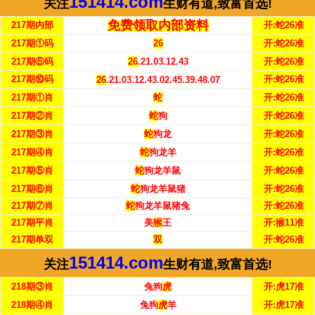
151414.com
关注
生财有道,致富首选!
免费领取内部资料
217期内部
开:蛇26准
217期①码
26
开:蛇26准
217期⑤码
26
.21.03.12.43
开:蛇26准
217期⑩码
开:蛇26准
26
.21.03.12.43.02.45.39.48.07
217期①肖
蛇
开:蛇26准
217期②肖
蛇
狗
开:蛇26准
217期③肖
蛇
狗龙
开:蛇26准
217期④肖
蛇
狗龙羊
开:蛇26准
217期⑤肖
蛇
狗龙羊鼠
开:蛇26准
217期⑥肖
蛇
狗龙羊鼠猪
开:蛇26准
217期⑦肖
蛇
狗龙羊鼠猪兔
开:蛇26准
217期平肖
美
猴
王
开:猴11准
217期单双
双
开:蛇26准
151414.com
关注
生财有道,致富首选!
218期③肖
兔狗
虎
开:虎17准
218期④肖
兔狗
虎
羊
开:虎17准