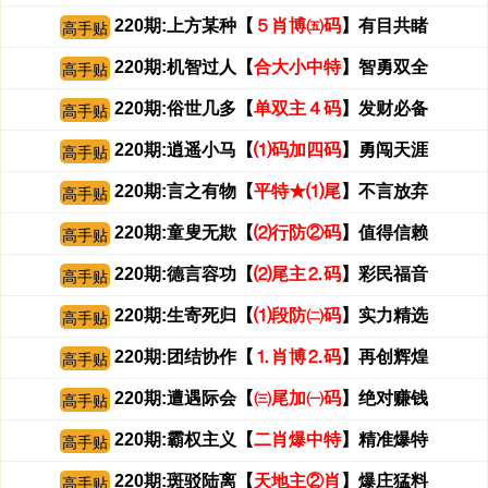
220期:上方某种【
５肖博㈤码
】有目共睹
高手贴
220期:机智过人【
合大小中特
】智勇双全
高手贴
220期:俗世几多【
单双主４码
】发财必备
高手贴
220期:逍遥小马【
⑴码加四码
】勇闯天涯
高手贴
220期:言之有物【
平特★⑴尾
】不言放弃
高手贴
220期:童叟无欺【
⑵行防②码
】值得信赖
高手贴
220期:德言容功【
⑵尾主⒉码
】彩民福音
高手贴
220期:生寄死归【
⑴段防㈡码
】实力精选
高手贴
220期:团结协作【
⒈肖博⒉码
】再创辉煌
高手贴
220期:遭遇际会【
㈢尾加㈠码
】绝对赚钱
高手贴
220期:霸权主义【
二肖爆中特
】精准爆特
高手贴
220期:斑驳陆离【
天地主②肖
】爆庄猛料
高手贴