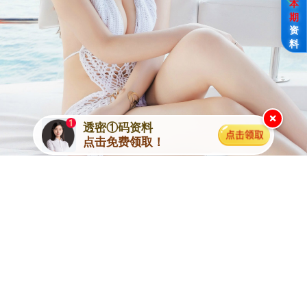
本
期
资
料
×
透密①码资料
点击免费领取！
说明
本论坛所提供的内容、资料、图片和资讯，只应用在合法
的资料探讨，暂不适用于其它，外围博彩和使用。特此声
明！