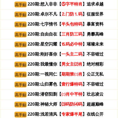
220期:想入非非【
⑤字平特肖
】追求卓越
高手贴
220期:卓尔不凡【
⒉门防⒈码
】征服世界
高手贴
220期:七字情书【
半头包特码
】暴富资料
高手贴
220期:自由自在【
三肖防三码
】勇攀高峰
高手贴
220期:星空闪耀【
⒖码必中特
】璀璨未来
高手贴
220期:刚好喜你【
一头主二码
】不容错过
高手贴
220期:我最懂你【
男女主⑵肖
】绝对精彩
高手贴
220期:一视同仁【
期期禁㈡肖
】公正无私
高手贴
220期:山归雾色【
壹行爆特码
】不容错过
高手贴
220期:潜窃阳剽【
㈡肖中平特
】壮志凌云
高手贴
220期:神秘大师【
⑶码防⑷码
】超越巅峰
高手贴
220期:浅若清风【
专家爆半尾
】在线公开
高手贴