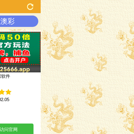
老澳彩
票软件
2.05
访问官网