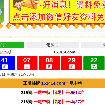
正版挂牌
151414.com
一尾中特
215期
:
一尾中特【
4
尾
】开:
蛇14
准
216期
:
一尾中特【
7
尾
】开:
马37
准