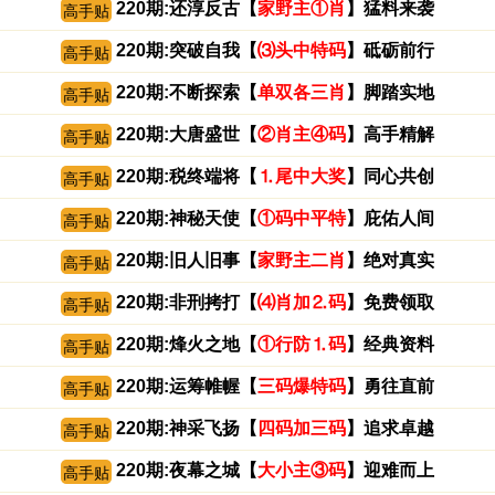
220期:还淳反古【
家野主①肖
】猛料来袭
高手贴
220期:突破自我【
⑶头中特码
】砥砺前行
高手贴
220期:不断探索【
单双各三肖
】脚踏实地
高手贴
220期:大唐盛世【
②肖主④码
】高手精解
高手贴
220期:税终端将【
⒈尾中大奖
】同心共创
高手贴
220期:神秘天使【
①码中平特
】庇佑人间
高手贴
220期:旧人旧事【
家野主二肖
】绝对真实
高手贴
220期:非刑拷打【
⑷肖加⒉码
】免费领取
高手贴
220期:烽火之地【
①行防⒈码
】经典资料
高手贴
220期:运筹帷幄【
三码爆特码
】勇往直前
高手贴
220期:神采飞扬【
四码加三码
】追求卓越
高手贴
220期:夜幕之城【
大小主③码
】迎难而上
高手贴