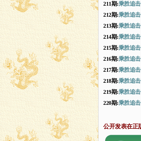
211期:
乘胜追击
212期:
乘胜追击
213期:
乘胜追击
214期:
乘胜追击
215期:
乘胜追击
216期:
乘胜追击
217期:
乘胜追击
218期:
乘胜追击
219期:
乘胜追击
220期:
乘胜追击
公开发表在正