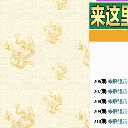
206期:
乘胜追击
207期:
乘胜追击
208期:
乘胜追击
209期:
乘胜追击
210期:
乘胜追击