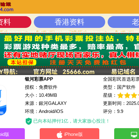
资料
香港资料
银河彩票APP
全国彩民首选彩
授权：免费软件
类型：国产软件
大小：10.49MB
星级：
来源：銀河GALAXY
更新时间：2025.0
环境：Android/iOS
评分：9.9
已向本站押付1亿，请大家放心投注！
oid版
iPhone版