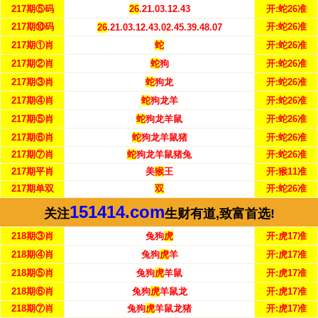
217期⑤码
26
.21.03.12.43
开:蛇26准
217期⑩码
开:蛇26准
26
.21.03.12.43.02.45.39.48.07
217期①肖
蛇
开:蛇26准
217期②肖
蛇
狗
开:蛇26准
217期③肖
蛇
狗龙
开:蛇26准
217期④肖
蛇
狗龙羊
开:蛇26准
217期⑤肖
蛇
狗龙羊鼠
开:蛇26准
217期⑥肖
蛇
狗龙羊鼠猪
开:蛇26准
217期⑦肖
蛇
狗龙羊鼠猪兔
开:蛇26准
217期平肖
美
猴
王
开:猴11准
217期单双
双
开:蛇26准
151414.com
关注
生财有道,致富首选!
218期③肖
兔狗
虎
开:虎17准
218期④肖
兔狗
虎
羊
开:虎17准
218期⑤肖
兔狗
虎
羊鼠
开:虎17准
218期⑥肖
兔狗
虎
羊鼠龙
开:虎17准
218期⑦肖
兔狗
虎
羊鼠龙猪
开:虎17准