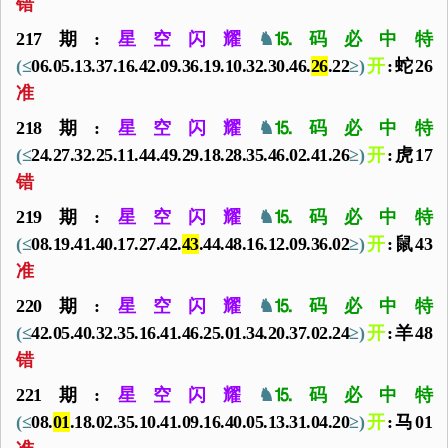
错
217期:
星空闪耀
♞
⒖码必中特
(≤
06.05.13.37.16.42.09.36.19.10.32.30.46.
26
.22
≥)
开
:蛇26
准
218期:
星空闪耀
♞
⒖码必中特
(≤
24.27.32.25.11.44.49.29.18.28.35.46.02.41.26
≥)
开
:虎17
错
219期:
星空闪耀
♞
⒖码必中特
(≤
08.19.41.40.17.27.42.
43
.44.48.16.12.09.36.02
≥)
开
:鼠43
准
220期:
星空闪耀
♞
⒖码必中特
(≤
42.05.40.32.35.16.41.46.25.01.34.20.37.02.24
≥)
开
:羊48
错
221期:
星空闪耀
♞
⒖码必中特
(≤
08.
01
.18.02.35.10.41.09.16.40.05.13.31.04.20
≥)
开
:马01