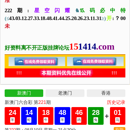
准
222期:
星空闪耀
♞
⒖码必中特
(≤
43.03.12.27.33.18.48.41.44.25.20.26.23.11.31
≥)
开
:？00
未
15
1414
.com
好资料离不开正版挂牌论坛