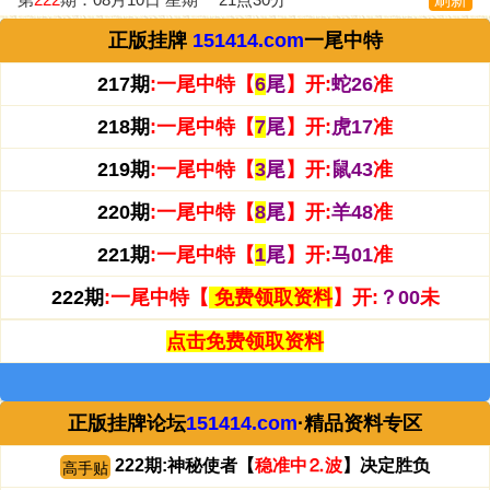
正版挂牌
151414.com
一尾中特
217期
:
一尾中特【
6
尾
】开:
蛇26
准
218期
:
一尾中特【
7
尾
】开:
虎17
准
219期
:
一尾中特【
3
尾
】开:
鼠43
准
220期
:
一尾中特【
8
尾
】开:
羊48
准
221期
:
一尾中特【
1
尾
】开:
马01
准
222期
:
一尾中特【
免费领取资料
】开:
？00
未
点击免费领取资料
正版挂牌论坛
151414.com
·精品资料专区
222期:神秘使者【
稳准中⒉波
】决定胜负
高手贴