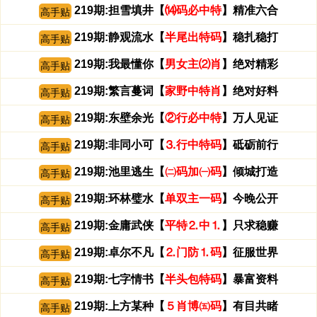
219期:担雪填井【
⒁码必中特
】精准六合
高手贴
219期:静观流水【
半尾出特码
】稳扎稳打
高手贴
219期:我最懂你【
男女主⑵肖
】绝对精彩
高手贴
219期:繁言蔓词【
家野中特肖
】绝对好料
高手贴
219期:东壁余光【
②行必中特
】万人见证
高手贴
219期:非同小可【
⒊行中特码
】砥砺前行
高手贴
219期:池里逃生【
㈡码加㈠码
】倾城打造
高手贴
219期:环林璧水【
单双主一码
】今晚公开
高手贴
219期:金庸武侠【
平特⒉中⒈
】只求稳赚
高手贴
219期:卓尔不凡【
⒉门防⒈码
】征服世界
高手贴
219期:七字情书【
半头包特码
】暴富资料
高手贴
219期:上方某种【
５肖博㈤码
】有目共睹
高手贴