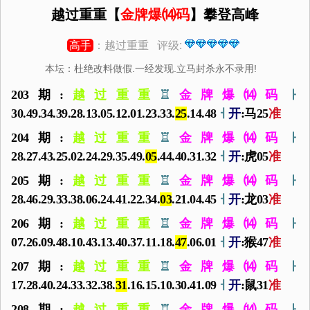
越过重重【
金牌爆⒁码
】攀登高峰
高手
：越过重重 评级:
本坛：杜绝改料做假.一经发现.立马封杀永不录用!
203期:
越过重重
♖
金牌爆⒁码
ㅏ
30.49.34.39.28.13.05.12.01.23.33.
25
.14.48
ㅓ
开
:马25
准
204期:
越过重重
♖
金牌爆⒁码
ㅏ
28.27.43.25.02.24.29.35.49.
05
.44.40.31.32
ㅓ
开
:虎05
准
205期:
越过重重
♖
金牌爆⒁码
ㅏ
28.46.29.33.38.06.24.41.22.34.
03
.21.04.45
ㅓ
开
:龙03
准
206期:
越过重重
♖
金牌爆⒁码
ㅏ
07.26.09.48.10.43.13.40.37.11.18.
47
.06.01
ㅓ
开
:猴47
准
207期:
越过重重
♖
金牌爆⒁码
ㅏ
17.28.40.24.33.32.38.
31
.16.15.10.30.41.09
ㅓ
开
:鼠31
准
208期:
越过重重
♖
金牌爆⒁码
ㅏ