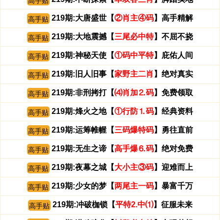
高手贴
219期:大唐盛世【
②肖主④码
】高手精解
高手贴
219期:大地震撼【
三尾必中特
】不屈不挠
高手贴
219期:神秘天使【
①码中平特
】庇佑人间
高手贴
219期:旧人旧事【
家野主二肖
】绝对真实
高手贴
219期:非刑拷打【
⑷肖加⒉码
】免费领取
高手贴
219期:烽火之地【
①行防⒈码
】经典资料
高手贴
219期:运筹帷幄【
三码爆特码
】勇往直前
高手贴
219期:无生之谛【
高手爆⒍码
】绝对免费
高手贴
219期:夜幕之城【
大小主③码
】迎难而上
高手贴
219期:少女的梦【
两尾主一码
】暴富千万
高手贴
219期:冲破枷锁【
平特2.中⑴
】征服未来
高手贴