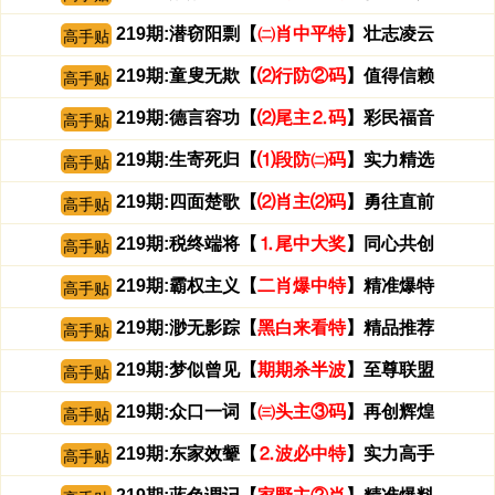
219期:潜窃阳剽【
㈡肖中平特
】壮志凌云
高手贴
219期:童叟无欺【
⑵行防②码
】值得信赖
高手贴
219期:德言容功【
⑵尾主⒉码
】彩民福音
高手贴
219期:生寄死归【
⑴段防㈡码
】实力精选
高手贴
219期:四面楚歌【
⑵肖主⑵码
】勇往直前
高手贴
219期:税终端将【
⒈尾中大奖
】同心共创
高手贴
219期:霸权主义【
二肖爆中特
】精准爆特
高手贴
219期:渺无影踪【
黑白来看特
】精品推荐
高手贴
219期:梦似曾见【
期期杀半波
】至尊联盟
高手贴
219期:众口一词【
㈢头主③码
】再创辉煌
高手贴
219期:东家效颦【
⒉波必中特
】实力高手
高手贴