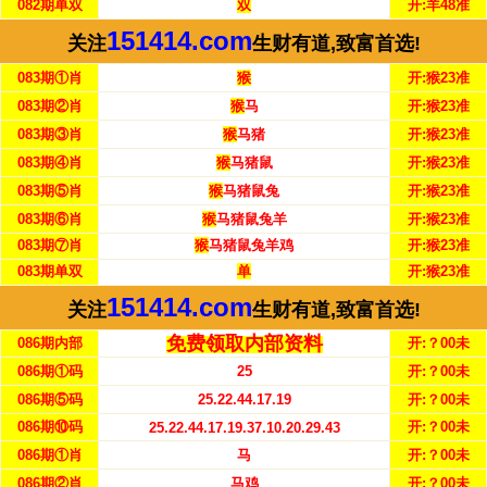
082期单双
双
开:羊48准
151414.com
关注
生财有道,致富首选!
083期①肖
猴
开:猴23准
083期②肖
猴
马
开:猴23准
083期③肖
猴
马猪
开:猴23准
083期④肖
猴
马猪鼠
开:猴23准
083期⑤肖
猴
马猪鼠兔
开:猴23准
083期⑥肖
猴
马猪鼠兔羊
开:猴23准
083期⑦肖
猴
马猪鼠兔羊鸡
开:猴23准
083期单双
单
开:猴23准
151414.com
关注
生财有道,致富首选!
免费领取内部资料
086期内部
开:？00未
086期①码
25
开:？00未
086期⑤码
25.22.44.17.19
开:？00未
086期⑩码
开:？00未
25.22.44.17.19.37.10.20.29.43
086期①肖
马
开:？00未
086期②肖
马鸡
开:？00未