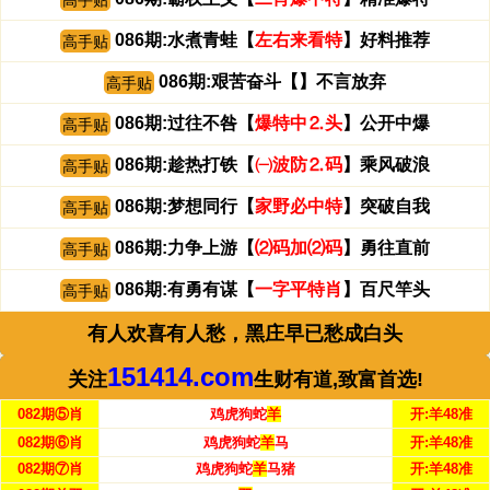
高手贴
086期:水煮青蛙【
左右来看特
】好料推荐
高手贴
086期:艰苦奋斗【
】不言放弃
高手贴
086期:过往不咎【
爆特中⒉头
】公开中爆
高手贴
086期:趁热打铁【
㈠波防⒉码
】乘风破浪
高手贴
086期:梦想同行【
家野必中特
】突破自我
高手贴
086期:力争上游【
⑵码加⑵码
】勇往直前
高手贴
086期:有勇有谋【
一字平特肖
】百尺竿头
高手贴
有人欢喜有人愁，黑庄早已愁成白头
151414.com
关注
生财有道,致富首选!
082期⑤肖
鸡虎狗蛇
羊
开:羊48准
082期⑥肖
鸡虎狗蛇
羊
马
开:羊48准
082期⑦肖
鸡虎狗蛇
羊
马猪
开:羊48准