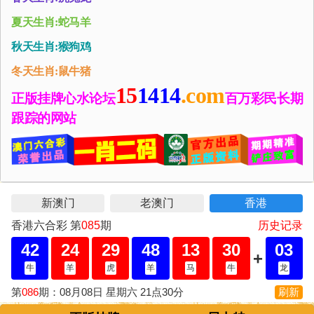
夏天生肖:蛇马羊
秋天生肖:猴狗鸡
冬天生肖:鼠牛猪
15
1414
.com
正版挂牌心水论坛
百万彩民长期
跟踪的网站