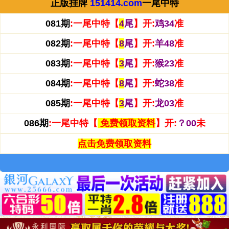
正版挂牌
151414.com
一尾中特
081期
:
一尾中特【
4
尾
】开:
鸡34
准
082期
:
一尾中特【
8
尾
】开:
羊48
准
083期
:
一尾中特【
3
尾
】开:
猴23
准
084期
:
一尾中特【
8
尾
】开:
蛇38
准
085期
:
一尾中特【
3
尾
】开:
龙03
准
086期
:
一尾中特【
免费领取资料
】开:
？00
未
点击免费领取资料