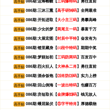
086期:运筹帷幄【
三码爆特码
】勇往直前
高手贴
086期:三沐三熏【
高手研⒁码
】全网最准
高手贴
086期:开拓进取【
大小主三码
】勇攀高峰
高手贴
086期:少女的梦【
两尾主一码
】暴富千万
高手贴
086期:大展宏图【
时辰中平特
】奋发有为
高手贴
086期:镫里藏身【
㈢段中特码
】期期中奖
高手贴
086期:梦丽如初【
三码防两码
】百发百中
高手贴
086期:烈火狂人【
大神杀二肖
】勇往直前
高手贴
086期:酒余饭饱【
⑶肖防⑶码
】实力上榜
高手贴
086期:回山倒海【
一波出特码
】包赚百万
高手贴
086期:弃短取长【
金牌爆⒀码
】钱无故人
高手贴
086期:蠖屈鼠伏【
⑤字平特肖
】厚德载物
高手贴