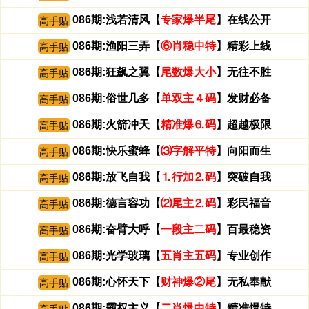
086期:浅若清风【
专家爆半尾
】在线公开
高手贴
086期:渔阳三弄【
⑥肖稳中特
】精彩上线
高手贴
086期:狂飙之翼【
尾数爆大小
】无往不胜
高手贴
086期:俗世几多【
单双主４码
】发财必备
高手贴
086期:火箭冲天【
精准爆⒍码
】超越极限
高手贴
086期:快乐蜜蜂【
⑶字解平特
】向阳而生
高手贴
086期:放飞自我【
⒈行加⒉码
】突破自我
高手贴
086期:德言容功【
⑵尾主⒉码
】彩民福音
高手贴
086期:奋臂大呼【
一段主二码
】百最稳资
高手贴
086期:光学玻璃【
五肖主五码
】专业创作
高手贴
086期:心怀天下【
财神爆②尾
】无私奉献
高手贴
086期:霸权主义【
二肖爆中特
】精准爆特