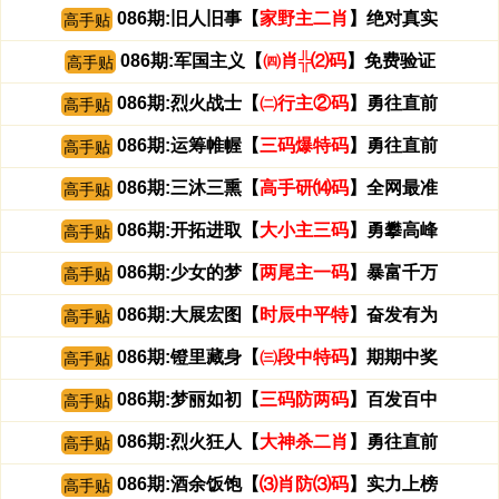
086期:旧人旧事【
家野主二肖
】绝对真实
高手贴
086期:军国主义【
㈣肖╬⑵码
】免费验证
高手贴
086期:烈火战士【
㈡行主②码
】勇往直前
高手贴
086期:运筹帷幄【
三码爆特码
】勇往直前
高手贴
086期:三沐三熏【
高手研⒁码
】全网最准
高手贴
086期:开拓进取【
大小主三码
】勇攀高峰
高手贴
086期:少女的梦【
两尾主一码
】暴富千万
高手贴
086期:大展宏图【
时辰中平特
】奋发有为
高手贴
086期:镫里藏身【
㈢段中特码
】期期中奖
高手贴
086期:梦丽如初【
三码防两码
】百发百中
高手贴
086期:烈火狂人【
大神杀二肖
】勇往直前
高手贴
086期:酒余饭饱【
⑶肖防⑶码
】实力上榜
高手贴