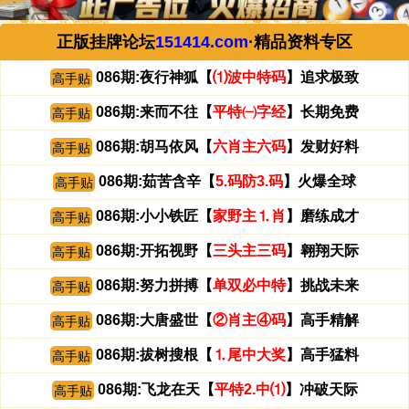
正版挂牌论坛
151414.com
·精品资料专区
086期:夜行神狐【
⑴波中特码
】追求极致
高手贴
086期:来而不往【
平特㈠字经
】长期免费
高手贴
086期:胡马依风【
六肖主六码
】发财好料
高手贴
086期:茹苦含辛【
5.码防3.码
】火爆全球
高手贴
086期:小小铁匠【
家野主⒈肖
】磨练成才
高手贴
086期:开拓视野【
三头主三码
】翱翔天际
高手贴
086期:努力拼搏【
单双必中特
】挑战未来
高手贴
086期:大唐盛世【
②肖主④码
】高手精解
高手贴
086期:拔树搜根【
⒈尾中大奖
】高手猛料
高手贴
086期:飞龙在天【
平特2.中⑴
】冲破天际
高手贴