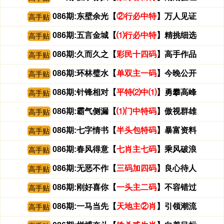
086期:东壁余光【
②行必中特
】万人见证
高手贴
086期:五言金城【
⑴行必中特
】精挑细选
高手贴
086期:久而久之【
彩民十四码
】高手作品
高手贴
086期:环林璧水【
单双主一码
】今晚公开
高手贴
086期:针锋相对【
平特⑵中⑴
】勇攀高峰
高手贴
086期:霸气侧漏【
⑴门中特码
】傲视群雄
高手贴
086期:七字情书【
半头包特码
】暴富资料
高手贴
086期:春风得意【
七肖主七码
】乘风破浪
高手贴
086期:无恶不作【
三码加四码
】良心待人
高手贴
086期:刚好喜你【
一头主二码
】不容错过
高手贴
086期:一马当先【
天地主②肖
】引领潮流
高手贴