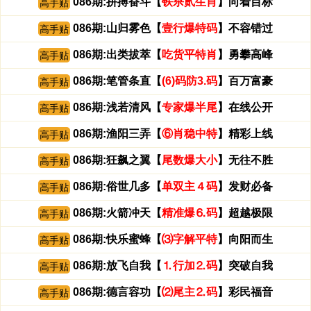
086期:拼搏奋斗【
铁杀贰生肖
】向着目标
高手贴
086期:山归雾色【
壹行爆特码
】不容错过
高手贴
086期:出类拔萃【
吃货平特肖
】勇攀高峰
高手贴
086期:笔管条直【
(6)码防3.码
】百万富豪
高手贴
086期:浅若清风【
专家爆半尾
】在线公开
高手贴
086期:渔阳三弄【
⑥肖稳中特
】精彩上线
高手贴
086期:狂飙之翼【
尾数爆大小
】无往不胜
高手贴
086期:俗世几多【
单双主４码
】发财必备
高手贴
086期:火箭冲天【
精准爆⒍码
】超越极限
高手贴
086期:快乐蜜蜂【
⑶字解平特
】向阳而生
高手贴
086期:放飞自我【
⒈行加⒉码
】突破自我
高手贴
086期:德言容功【
⑵尾主⒉码
】彩民福音
高手贴