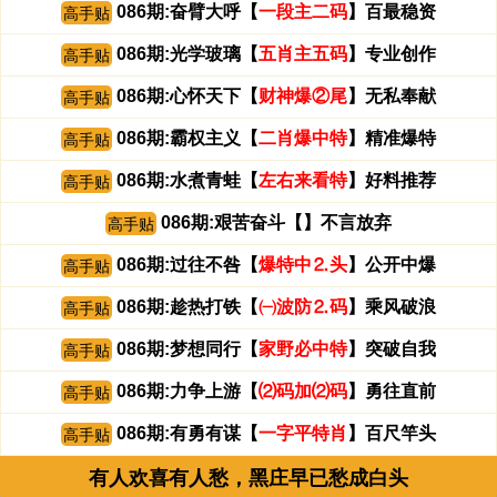
086期:奋臂大呼【
一段主二码
】百最稳资
高手贴
086期:光学玻璃【
五肖主五码
】专业创作
高手贴
086期:心怀天下【
财神爆②尾
】无私奉献
高手贴
086期:霸权主义【
二肖爆中特
】精准爆特
高手贴
086期:水煮青蛙【
左右来看特
】好料推荐
高手贴
086期:艰苦奋斗【
】不言放弃
高手贴
086期:过往不咎【
爆特中⒉头
】公开中爆
高手贴
086期:趁热打铁【
㈠波防⒉码
】乘风破浪
高手贴
086期:梦想同行【
家野必中特
】突破自我
高手贴
086期:力争上游【
⑵码加⑵码
】勇往直前
高手贴
086期:有勇有谋【
一字平特肖
】百尺竿头
高手贴
有人欢喜有人愁，黑庄早已愁成白头