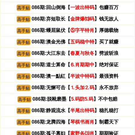
086期:回山倒海【
一波出特码
】包赚百万
高手贴
086期:弃短取长【
金牌爆⒀码
】钱无故人
高手贴
086期:蠖屈鼠伏【
⑤字平特肖
】厚德载物
高手贴
086期:澳金光佛【
五码稳中特
】买了就赚
高手贴
086期:大江东去【
春夏与秋冬
】劈波斩浪
高手贴
086期:道士算命【
⒍肖期期中
】绝对保证
高手贴
086期:澳一點紅【
半波中特码
】最强资料
高手贴
086期:无懈可击【
⒈头加⒉码
】永不放弃
高手贴
086期:脱靴磨墨【
5.码防5.码
】不中包赔
高手贴
086期:静观流水【
半尾出特码
】稳扎稳打
高手贴
086期:龙腾四海【
琴棋书画肖
】制霸天下
高手贴
086期:孤子寡妇【
家野各⑶肖
】期期验证
高手贴