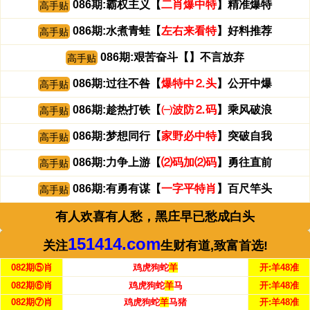
086期:霸权主义【
二肖爆中特
】精准爆特
高手贴
086期:水煮青蛙【
左右来看特
】好料推荐
高手贴
086期:艰苦奋斗【
】不言放弃
高手贴
086期:过往不咎【
爆特中⒉头
】公开中爆
高手贴
086期:趁热打铁【
㈠波防⒉码
】乘风破浪
高手贴
086期:梦想同行【
家野必中特
】突破自我
高手贴
086期:力争上游【
⑵码加⑵码
】勇往直前
高手贴
086期:有勇有谋【
一字平特肖
】百尺竿头
高手贴
有人欢喜有人愁，黑庄早已愁成白头
151414.com
关注
生财有道,致富首选!
082期⑤肖
鸡虎狗蛇
羊
开:羊48准
082期⑥肖
鸡虎狗蛇
羊
马
开:羊48准
082期⑦肖
鸡虎狗蛇
羊
马猪
开:羊48准