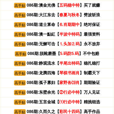
086期:澳金光佛【
五码稳中特
】买了就赚
高手贴
086期:大江东去【
春夏与秋冬
】劈波斩浪
高手贴
086期:道士算命【
⒍肖期期中
】绝对保证
高手贴
086期:澳一點紅【
半波中特码
】最强资料
高手贴
086期:无懈可击【
⒈头加⒉码
】永不放弃
高手贴
086期:脱靴磨墨【
5.码防5.码
】不中包赔
高手贴
086期:静观流水【
半尾出特码
】稳扎稳打
高手贴
086期:龙腾四海【
琴棋书画肖
】制霸天下
高手贴
086期:孤子寡妇【
家野各⑶肖
】期期验证
高手贴
086期:东壁余光【
②行必中特
】万人见证
高手贴
086期:五言金城【
⑴行必中特
】精挑细选
高手贴
086期:久而久之【
彩民十四码
】高手作品
高手贴