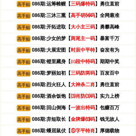
086期:运筹帷幄【
三码爆特码
】勇往直前
高手贴
086期:三沐三熏【
高手研⒁码
】全网最准
高手贴
086期:开拓进取【
大小主三码
】勇攀高峰
高手贴
086期:少女的梦【
两尾主一码
】暴富千万
高手贴
086期:大展宏图【
时辰中平特
】奋发有为
高手贴
086期:镫里藏身【
㈢段中特码
】期期中奖
高手贴
086期:梦丽如初【
三码防两码
】百发百中
高手贴
086期:烈火狂人【
大神杀二肖
】勇往直前
高手贴
086期:酒余饭饱【
⑶肖防⑶码
】实力上榜
高手贴
086期:回山倒海【
一波出特码
】包赚百万
高手贴
086期:弃短取长【
金牌爆⒀码
】钱无故人
高手贴
086期:蠖屈鼠伏【
⑤字平特肖
】厚德载物
高手贴