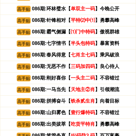
086期:环林璧水【
单双主一码
】今晚公开
高手贴
086期:针锋相对【
平特⑵中⑴
】勇攀高峰
高手贴
086期:霸气侧漏【
⑴门中特码
】傲视群雄
高手贴
086期:七字情书【
半头包特码
】暴富资料
高手贴
086期:春风得意【
七肖主七码
】乘风破浪
高手贴
086期:无恶不作【
三码加四码
】良心待人
高手贴
086期:刚好喜你【
一头主二码
】不容错过
高手贴
086期:一马当先【
天地主②肖
】引领潮流
高手贴
086期:拼搏奋斗【
铁杀贰生肖
】向着目标
高手贴
086期:山归雾色【
壹行爆特码
】不容错过
高手贴
086期:出类拔萃【
吃货平特肖
】勇攀高峰
高手贴
086期:笔管条直【
(6)码防3.码
】百万富豪