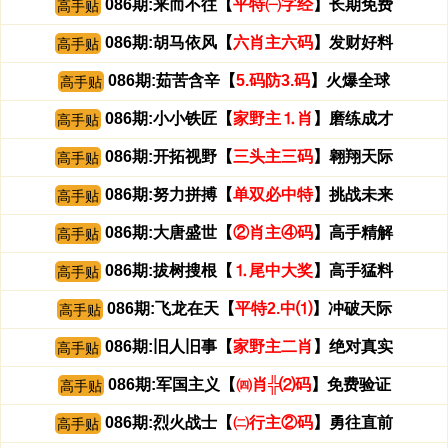
086期:来而不往【
平特㈠字经
】长期免费
高手贴
086期:胡马依风【
六肖主六码
】发财好料
高手贴
086期:茹苦含辛【
5.码防3.码
】火爆全球
高手贴
086期:小小铁匠【
家野主⒈肖
】磨练成才
高手贴
086期:开拓视野【
三头主三码
】翱翔天际
高手贴
086期:努力拼搏【
单双必中特
】挑战未来
高手贴
086期:大唐盛世【
②肖主④码
】高手精解
高手贴
086期:拔树搜根【
⒈尾中大奖
】高手猛料
高手贴
086期:飞龙在天【
平特2.中⑴
】冲破天际
高手贴
086期:旧人旧事【
家野主二肖
】绝对真实
高手贴
086期:军国主义【
㈣肖╬⑵码
】免费验证
高手贴
086期:烈火战士【
㈡行主②码
】勇往直前
高手贴