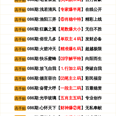
高手贴
086期:浅若清风【
专家爆半尾
】在线公开
高手贴
086期:渔阳三弄【
⑥肖稳中特
】精彩上线
高手贴
086期:狂飙之翼【
尾数爆大小
】无往不胜
高手贴
086期:俗世几多【
单双主４码
】发财必备
高手贴
086期:火箭冲天【
精准爆⒍码
】超越极限
高手贴
086期:快乐蜜蜂【
⑶字解平特
】向阳而生
高手贴
086期:放飞自我【
⒈行加⒉码
】突破自我
高手贴
086期:德言容功【
⑵尾主⒉码
】彩民福音
高手贴
086期:奋臂大呼【
一段主二码
】百最稳资
高手贴
086期:光学玻璃【
五肖主五码
】专业创作
高手贴
086期:心怀天下【
财神爆②尾
】无私奉献
高手贴