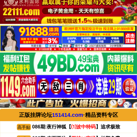
正版挂牌论坛
151414.com
·精品资料专区
086期:夜行神狐【
⑴波中特码
】追求极致
高手贴