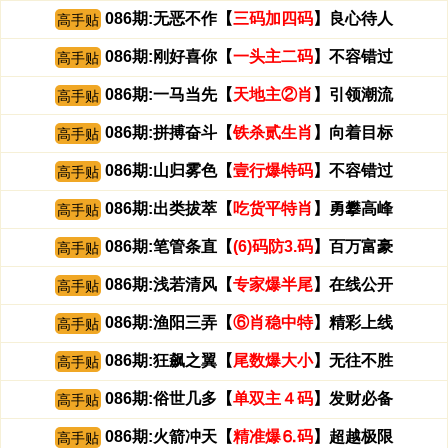
086期:无恶不作【
三码加四码
】良心待人
高手贴
086期:刚好喜你【
一头主二码
】不容错过
高手贴
086期:一马当先【
天地主②肖
】引领潮流
高手贴
086期:拼搏奋斗【
铁杀贰生肖
】向着目标
高手贴
086期:山归雾色【
壹行爆特码
】不容错过
高手贴
086期:出类拔萃【
吃货平特肖
】勇攀高峰
高手贴
086期:笔管条直【
(6)码防3.码
】百万富豪
高手贴
086期:浅若清风【
专家爆半尾
】在线公开
高手贴
086期:渔阳三弄【
⑥肖稳中特
】精彩上线
高手贴
086期:狂飙之翼【
尾数爆大小
】无往不胜
高手贴
086期:俗世几多【
单双主４码
】发财必备
高手贴
086期:火箭冲天【
精准爆⒍码
】超越极限
高手贴