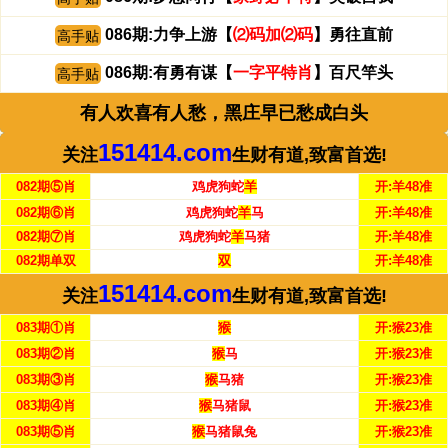
086期:力争上游【
⑵码加⑵码
】勇往直前
高手贴
086期:有勇有谋【
一字平特肖
】百尺竿头
高手贴
有人欢喜有人愁，黑庄早已愁成白头
151414.com
关注
生财有道,致富首选!
082期⑤肖
鸡虎狗蛇
羊
开:羊48准
082期⑥肖
鸡虎狗蛇
羊
马
开:羊48准
082期⑦肖
鸡虎狗蛇
羊
马猪
开:羊48准
082期单双
双
开:羊48准
151414.com
关注
生财有道,致富首选!
083期①肖
猴
开:猴23准
083期②肖
猴
马
开:猴23准
083期③肖
猴
马猪
开:猴23准
083期④肖
猴
马猪鼠
开:猴23准
083期⑤肖
猴
马猪鼠兔
开:猴23准