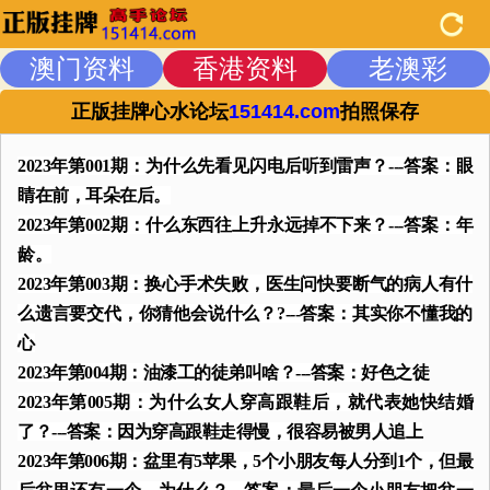
澳门资料
香港资料
老澳彩
正版挂牌心水论坛
151414.com
拍照保存
2023年第001期：为什么先看见闪电后听到雷声？---答案：眼
睛在前，耳朵在后。
2023年第002期：什么东西往上升永远掉不下来？---答案：年
龄。
2023年第003期：换心手术失败，医生问快要断气的病人有什
么遗言要交代，你猜他会说什么？?---答案：其实你不懂我的
心
2023年第004期：油漆工的徒弟叫啥？---答案：好色之徒
2023年第005期：为什么女人穿高跟鞋后，就代表她快结婚
了？---答案：因为穿高跟鞋走得慢，很容易被男人追上
2023年第006期：盆里有5苹果，5个小朋友每人分到1个，但最