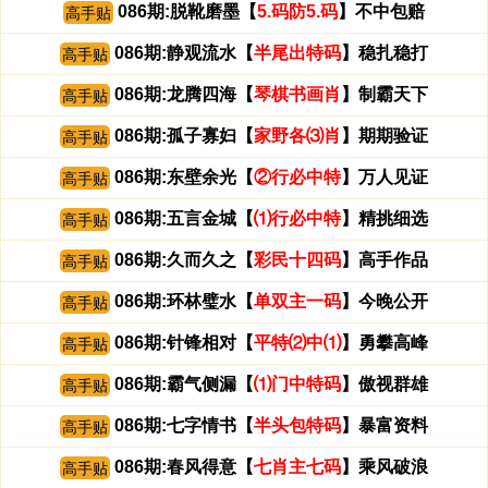
086期:脱靴磨墨【
5.码防5.码
】不中包赔
高手贴
086期:静观流水【
半尾出特码
】稳扎稳打
高手贴
086期:龙腾四海【
琴棋书画肖
】制霸天下
高手贴
086期:孤子寡妇【
家野各⑶肖
】期期验证
高手贴
086期:东壁余光【
②行必中特
】万人见证
高手贴
086期:五言金城【
⑴行必中特
】精挑细选
高手贴
086期:久而久之【
彩民十四码
】高手作品
高手贴
086期:环林璧水【
单双主一码
】今晚公开
高手贴
086期:针锋相对【
平特⑵中⑴
】勇攀高峰
高手贴
086期:霸气侧漏【
⑴门中特码
】傲视群雄
高手贴
086期:七字情书【
半头包特码
】暴富资料
高手贴
086期:春风得意【
七肖主七码
】乘风破浪
高手贴