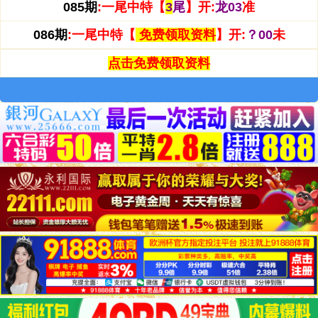
085期
:
一尾中特【
3
尾
】开:
龙03
准
086期
:
一尾中特【
免费领取资料
】开:
？00
未
点击免费领取资料