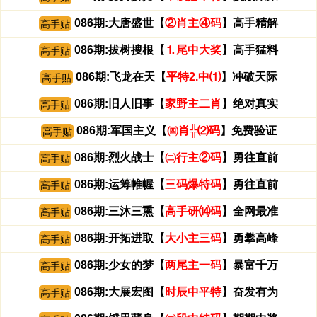
086期:大唐盛世【
②肖主④码
】高手精解
高手贴
086期:拔树搜根【
⒈尾中大奖
】高手猛料
高手贴
086期:飞龙在天【
平特2.中⑴
】冲破天际
高手贴
086期:旧人旧事【
家野主二肖
】绝对真实
高手贴
086期:军国主义【
㈣肖╬⑵码
】免费验证
高手贴
086期:烈火战士【
㈡行主②码
】勇往直前
高手贴
086期:运筹帷幄【
三码爆特码
】勇往直前
高手贴
086期:三沐三熏【
高手研⒁码
】全网最准
高手贴
086期:开拓进取【
大小主三码
】勇攀高峰
高手贴
086期:少女的梦【
两尾主一码
】暴富千万
高手贴
086期:大展宏图【
时辰中平特
】奋发有为
高手贴