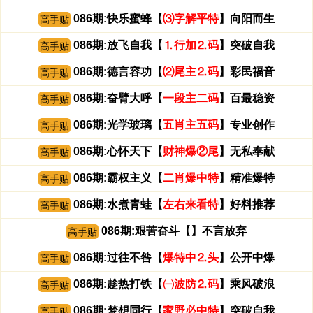
086期:快乐蜜蜂【
⑶字解平特
】向阳而生
高手贴
086期:放飞自我【
⒈行加⒉码
】突破自我
高手贴
086期:德言容功【
⑵尾主⒉码
】彩民福音
高手贴
086期:奋臂大呼【
一段主二码
】百最稳资
高手贴
086期:光学玻璃【
五肖主五码
】专业创作
高手贴
086期:心怀天下【
财神爆②尾
】无私奉献
高手贴
086期:霸权主义【
二肖爆中特
】精准爆特
高手贴
086期:水煮青蛙【
左右来看特
】好料推荐
高手贴
086期:艰苦奋斗【
】不言放弃
高手贴
086期:过往不咎【
爆特中⒉头
】公开中爆
高手贴
086期:趁热打铁【
㈠波防⒉码
】乘风破浪
高手贴
086期:梦想同行【
家野必中特
】突破自我
高手贴