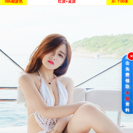
086期波色
红波+蓝波
开:？00未
点
击
免
费
领
取
本
期
资
料