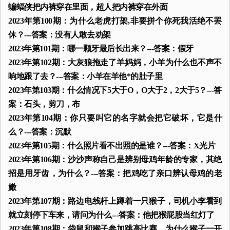
蝙蝠侠把内裤穿在里面，超人把内裤穿在外面
2023年第100期：为什么老虎打架,非要拼个你死我活绝不罢
休？---答案：没有人敢去劝架
2023年第101期：哪一颗牙最后长出来？---答案：假牙
2023年第102期：大灰狼拖走了羊妈妈，小羊为什么也不声不
响地跟了去？---答案：小羊在羊他*的肚子里
2023年第103期：什么情况下5大于O，O大于2，2大于5？---答
案：石头，剪刀，布
2023年第104期：你只要叫它的名字就会把它破坏，它是什
么？---答案：沉默
2023年第105期：什么照片看不出照的是谁？---答案：X光片
2023年第106期：沙沙声称自己是辨别母鸡年龄的专家，其绝
招是用牙齿，为什么？---答案：把鸡吃了亲口辨认母鸡的老
嫩
2023年第107期：路边电线杆上蹲着一只猴子，司机小李看到
就立刻停下车来，请问为什么---答案：他把猴屁股当红灯了
2023年第108期：袋鼠和猴子参加跳高比赛，为什么猴子一开