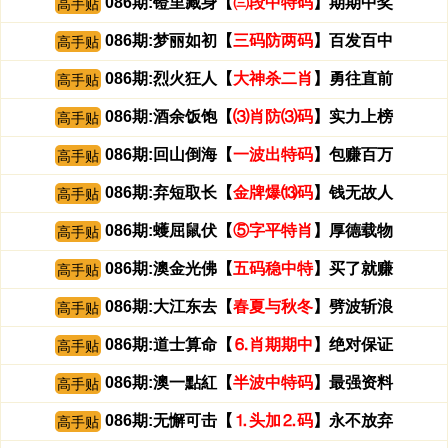
086期:镫里藏身【
㈢段中特码
】期期中奖
高手贴
086期:梦丽如初【
三码防两码
】百发百中
高手贴
086期:烈火狂人【
大神杀二肖
】勇往直前
高手贴
086期:酒余饭饱【
⑶肖防⑶码
】实力上榜
高手贴
086期:回山倒海【
一波出特码
】包赚百万
高手贴
086期:弃短取长【
金牌爆⒀码
】钱无故人
高手贴
086期:蠖屈鼠伏【
⑤字平特肖
】厚德载物
高手贴
086期:澳金光佛【
五码稳中特
】买了就赚
高手贴
086期:大江东去【
春夏与秋冬
】劈波斩浪
高手贴
086期:道士算命【
⒍肖期期中
】绝对保证
高手贴
086期:澳一點紅【
半波中特码
】最强资料
高手贴
086期:无懈可击【
⒈头加⒉码
】永不放弃
高手贴