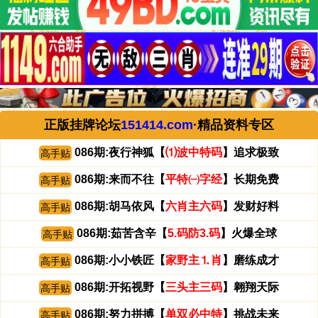
正版挂牌论坛
151414.com
·精品资料专区
086期:夜行神狐【
⑴波中特码
】追求极致
高手贴
086期:来而不往【
平特㈠字经
】长期免费
高手贴
086期:胡马依风【
六肖主六码
】发财好料
高手贴
086期:茹苦含辛【
5.码防3.码
】火爆全球
高手贴
086期:小小铁匠【
家野主⒈肖
】磨练成才
高手贴
086期:开拓视野【
三头主三码
】翱翔天际
高手贴
086期:努力拼搏【
单双必中特
】挑战未来
高手贴