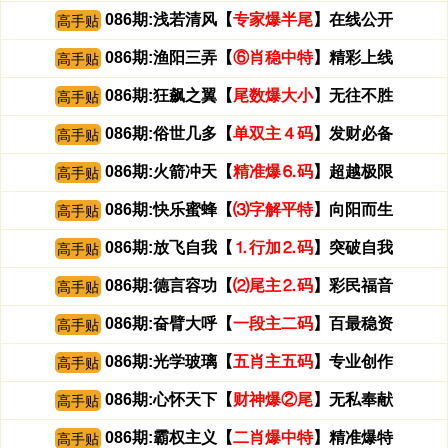
086期:浅若清风【
专家爆半尾
】在线公开
高手贴
086期:渔阳三弄【
⑥肖稳中特
】精彩上线
高手贴
086期:狂飙之翼【
尾数爆大小
】无往不胜
高手贴
086期:俗世几多【
单双主４码
】发财必备
高手贴
086期:火箭冲天【
精准爆⒍码
】超越极限
高手贴
086期:快乐蜜蜂【
⑶字解平特
】向阳而生
高手贴
086期:放飞自我【
⒈行加⒉码
】突破自我
高手贴
086期:德言容功【
⑵尾主⒉码
】彩民福音
高手贴
086期:奋臂大呼【
一段主二码
】百最稳资
高手贴
086期:光学玻璃【
五肖主五码
】专业创作
高手贴
086期:心怀天下【
财神爆②尾
】无私奉献
高手贴
086期:霸权主义【
二肖爆中特
】精准爆特
高手贴