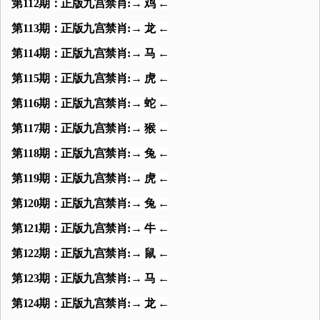
第112期：正版九宫禁肖:→ 鸡 ←
第113期：正版九宫禁肖:→ 龙 ←
第114期：正版九宫禁肖:→ 马 ←
第115期：正版九宫禁肖:→ 虎 ←
第116期：正版九宫禁肖:→ 蛇 ←
第117期：正版九宫禁肖:→ 猴 ←
第118期：正版九宫禁肖:→ 兔 ←
第119期：正版九宫禁肖:→ 虎 ←
第120期：正版九宫禁肖:→ 兔 ←
第121期：正版九宫禁肖:→ 牛 ←
第122期：正版九宫禁肖:→ 鼠 ←
第123期：正版九宫禁肖:→ 马 ←
第124期：正版九宫禁肖:→ 龙 ←