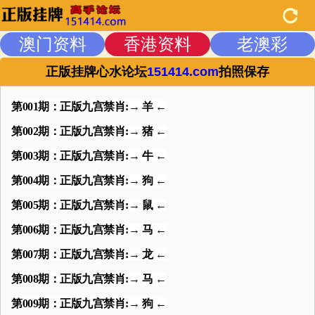
澳门资料
香港资料
老澳彩
正版挂牌心水论坛
151414.com
拍照保存
第001期：正版九宫禁肖:→ 羊 ←
第002期：正版九宫禁肖:→ 猪 ←
第003期：正版九宫禁肖:→ 牛 ←
第004期：正版九宫禁肖:→ 狗 ←
第005期：正版九宫禁肖:→ 鼠 ←
第006期：正版九宫禁肖:→ 马 ←
第007期：正版九宫禁肖:→ 龙 ←
第008期：正版九宫禁肖:→ 马 ←
第009期：正版九宫禁肖:→ 狗 ←