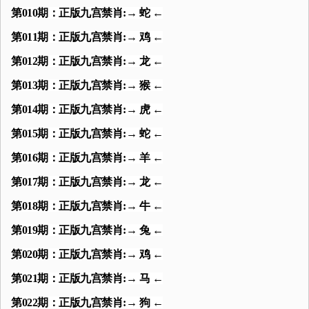
第010期：正版九宫禁肖:→ 蛇 ←
第011期：正版九宫禁肖:→ 鸡 ←
第012期：正版九宫禁肖:→ 龙 ←
第013期：正版九宫禁肖:→ 猴 ←
第014期：正版九宫禁肖:→ 虎 ←
第015期：正版九宫禁肖:→ 蛇 ←
第016期：正版九宫禁肖:→ 羊 ←
第017期：正版九宫禁肖:→ 龙 ←
第018期：正版九宫禁肖:→ 牛 ←
第019期：正版九宫禁肖:→ 兔 ←
第020期：正版九宫禁肖:→ 鸡 ←
第021期：正版九宫禁肖:→ 马 ←
第022期：正版九宫禁肖:→ 狗 ←