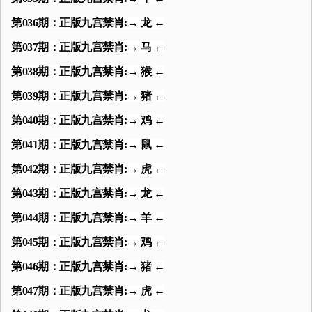
第036期：正版九宫禁肖:→ 龙 ←
第037期：正版九宫禁肖:→ 马 ←
第038期：正版九宫禁肖:→ 猴 ←
第039期：正版九宫禁肖:→ 猪 ←
第040期：正版九宫禁肖:→ 鸡 ←
第041期：正版九宫禁肖:→ 鼠 ←
第042期：正版九宫禁肖:→ 虎 ←
第043期：正版九宫禁肖:→ 龙 ←
第044期：正版九宫禁肖:→ 羊 ←
第045期：正版九宫禁肖:→ 鸡 ←
第046期：正版九宫禁肖:→ 猪 ←
第047期：正版九宫禁肖:→ 虎 ←