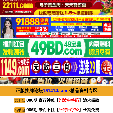
正版挂牌论坛
151414.com
·精品资料专区
086期:夜行神狐【
⑴波中特码
】追求极致
高手贴
086期:来而不往【
平特㈠字经
】长期免费
高手贴