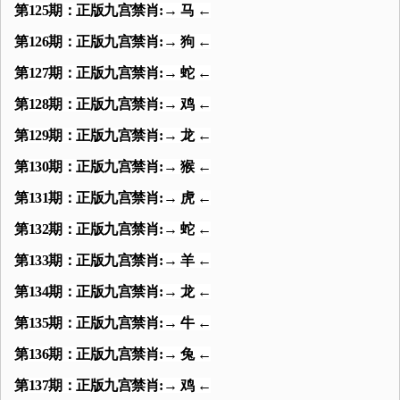
第125期：正版九宫禁肖:→ 马 ←
第126期：正版九宫禁肖:→ 狗 ←
第127期：正版九宫禁肖:→ 蛇 ←
第128期：正版九宫禁肖:→ 鸡 ←
第129期：正版九宫禁肖:→ 龙 ←
第130期：正版九宫禁肖:→ 猴 ←
第131期：正版九宫禁肖:→ 虎 ←
第132期：正版九宫禁肖:→ 蛇 ←
第133期：正版九宫禁肖:→ 羊 ←
第134期：正版九宫禁肖:→ 龙 ←
第135期：正版九宫禁肖:→ 牛 ←
第136期：正版九宫禁肖:→ 兔 ←
第137期：正版九宫禁肖:→ 鸡 ←