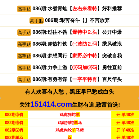
086期:水煮青蛙【
左右来看特
】好料推荐
高手贴
086期:艰苦奋斗【
】不言放弃
高手贴
086期:过往不咎【
爆特中⒉头
】公开中爆
高手贴
086期:趁热打铁【
㈠波防⒉码
】乘风破浪
高手贴
086期:梦想同行【
家野必中特
】突破自我
高手贴
086期:力争上游【
⑵码加⑵码
】勇往直前
高手贴
086期:有勇有谋【
一字平特肖
】百尺竿头
高手贴
有人欢喜有人愁，黑庄早已愁成白头
151414.com
关注
生财有道,致富首选!
082期⑤肖
鸡虎狗蛇
羊
开:羊48准
082期⑥肖
鸡虎狗蛇
羊
马
开:羊48准
082期⑦肖
鸡虎狗蛇
羊
马猪
开:羊48准
082期单双
双
开:羊48准