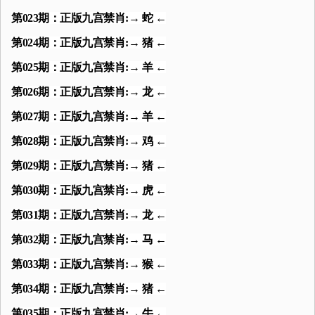
第023期：正版九宫禁肖:→ 蛇 ←
第024期：正版九宫禁肖:→ 猪 ←
第025期：正版九宫禁肖:→ 羊 ←
第026期：正版九宫禁肖:→ 龙 ←
第027期：正版九宫禁肖:→ 羊 ←
第028期：正版九宫禁肖:→ 鸡 ←
第029期：正版九宫禁肖:→ 猪 ←
第030期：正版九宫禁肖:→ 虎 ←
第031期：正版九宫禁肖:→ 龙 ←
第032期：正版九宫禁肖:→ 马 ←
第033期：正版九宫禁肖:→ 猴 ←
第034期：正版九宫禁肖:→ 猪 ←
第035期：正版九宫禁肖:→ 牛 ←