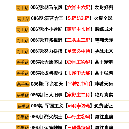
086期:胡马依风【
六肖主六码
】发财好料
高手贴
086期:茹苦含辛【
5.码防3.码
】火爆全球
高手贴
086期:小小铁匠【
家野主⒈肖
】磨练成才
高手贴
086期:开拓视野【
三头主三码
】翱翔天际
高手贴
086期:努力拼搏【
单双必中特
】挑战未来
高手贴
086期:大唐盛世【
②肖主④码
】高手精解
高手贴
086期:拔树搜根【
⒈尾中大奖
】高手猛料
高手贴
086期:飞龙在天【
平特2.中⑴
】冲破天际
高手贴
086期:旧人旧事【
家野主二肖
】绝对真实
高手贴
086期:军国主义【
㈣肖╬⑵码
】免费验证
高手贴
086期:烈火战士【
㈡行主②码
】勇往直前
高手贴
086期:运筹帷幄【
三码爆特码
】勇往直前
高手贴